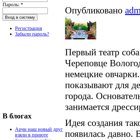
Пароль:
*
Опубликовано
adm
Регистрация
Забыли пароль?
Первый театр соба
Череповце Вологод
немецкие овчарки.
показывают для д
города. Основател
занимается дресси
В блогах
Идея создания так
Арчи наш новый друг
появилась давно. 
взяли в приюте