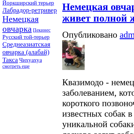
Йоркширский терьер
Немецкая овча
Лабрадор-ретривер
живет полной 
Немецкая
овчарка
Пекинес
Опубликовано
adm
Русский той-терьер
Среднеазиатская
овчарка (алабай)
Такса
Чихуахуа
смотреть еще
Квазимодо - немец
заболеванием, кот
короткого позвоно
известных собак в
уникальной собаки