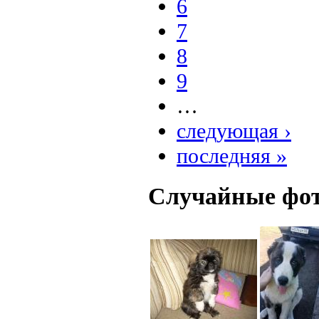
6
7
8
9
…
следующая ›
последняя »
Случайные фо