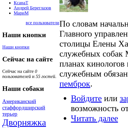
КсанаТ
Андрей Береглазов
МариМ
По словам началь
все пользователи
Главного управлен
Наши кнопки
столицы Елены Ха
Наши кнопки
служебных собак 
Сейчас на сайте
планах кинологов
служебным обязан
Сейчас на сайте
0
пользователей
и
55 гостей
.
пемброк
.
Наши собаки
Войдите
или
за
Американский
возможность о
стаффордширский
терьер
Читать далее
Дворняжка