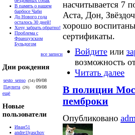
бездомных собак
насчитывается 7 п
В память о нашем
барбосе Чаби
Аста, Дон, Звёздо
До Нового года
осталось 30 дней!
хорошо воспитаны
Хочу забрать обратно!
Проблема с
сертификаты.
Французским
Бульдогом
Войдите
или
за
все записи
возможность о
Дни рождения
Читать далее
sesto_senso
09/08
(54)
В полиции Мос
Паулита
09/08
(26)
ещё
пемброки
Новые
пользователи
Опубликовано
adm
Иван51
andre1lyaschov