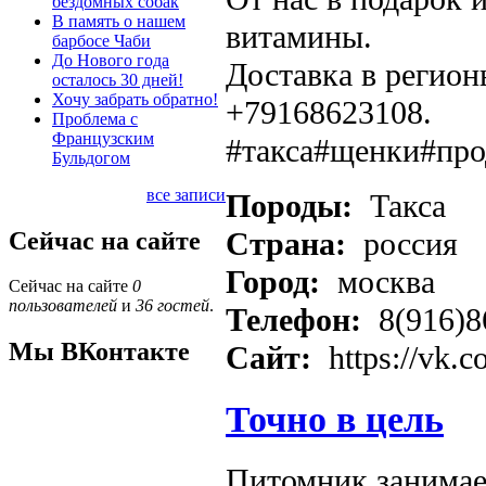
бездомных собак
В память о нашем
витамины.
барбосе Чаби
До Нового года
Доставка в регион
осталось 30 дней!
Хочу забрать обратно!
+79168623108.
Проблема с
Французским
#такса#щенки#пр
Бульдогом
все записи
Породы:
Такса
Страна:
россия
Сейчас на сайте
Город:
москва
Сейчас на сайте
0
пользователей
и
36 гостей
.
Телефон:
8(916)8
Мы ВКонтакте
Сайт:
https://vk.c
Точно в цель
Питомник занимае