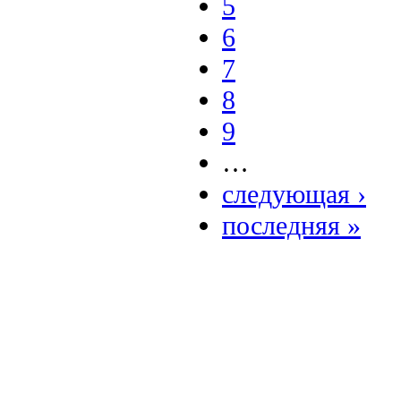
5
6
7
8
9
…
следующая ›
последняя »