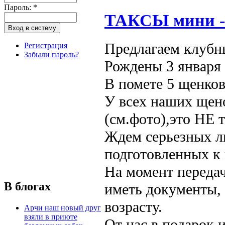
Пароль:
*
ТАКСЫ мини -
Предлагаем клубн
Регистрация
Забыли пароль?
Рождены 3 января 
В помете 5 щенков
У всех наших ще
(см.фото),это НЕ
Ждем серьезных л
подготовленных к 
На момент переда
В блогах
иметь документы, 
возрасту.
Арчи наш новый друг
взяли в приюте
От нас в подарок 