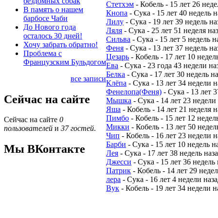
бездомных собак
Стетхэм
-
Кобель
-
15 лет 26 неде
В память о нашем
Кнопа
-
Сука
-
15 лет 40 недель н
барбосе Чаби
Лилу
-
Сука
-
19 лет 39 недель на
До Нового года
Ляля
-
Сука
-
25 лет 51 неделя на
осталось 30 дней!
Сильва
-
Сука
-
15 лет 5 недель н
Хочу забрать обратно!
Феня
-
Сука
-
13 лет 37 недель на
Проблема с
Цезарь
-
Кобель
-
17 лет 10 недел
Французским Бульдогом
Ева
-
Сука
-
23 года 43 недели на
Белка
-
Сука
-
17 лет 30 недель н
все записи
Клёпа
-
Сука
-
13 лет 34 недели н
Фенелопа(Феня)
-
Сука
-
13 лет 3
Сейчас на сайте
Мышка
-
Сука
-
14 лет 23 недели
Яша
-
Кобель
-
14 лет 21 неделя н
Пимбо
-
Кобель
-
15 лет 12 недел
Сейчас на сайте
0
Микки
-
Кобель
-
13 лет 50 недел
пользователей
и
37 гостей
.
Чип
-
Кобель
-
16 лет 23 недели н
Барби
-
Сука
-
15 лет 10 недель н
Мы ВКонтакте
Лея
-
Сука
-
17 лет 38 недель наз
Джесси
-
Сука
-
15 лет 36 недель
Патрик
-
Кобель
-
14 лет 29 недел
лера
-
Сука
-
16 лет 4 недели наза
Вук
-
Кобель
-
19 лет 34 недели н