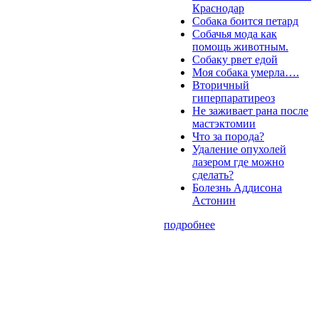
Краснодар
Собака боится петард
Собачья мода как
помощь животным.
Собаку рвет едой
Моя собака умерла….
Вторичный
гиперпаратиреоз
Не заживает рана после
мастэктомии
Что за порода?
Удаление опухолей
лазером где можно
сделать?
Болезнь Аддисона
Астонин
подробнее