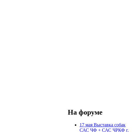
На форуме
17 мая Выставка собак
САС ЧФ + САС ЧРКФ г.