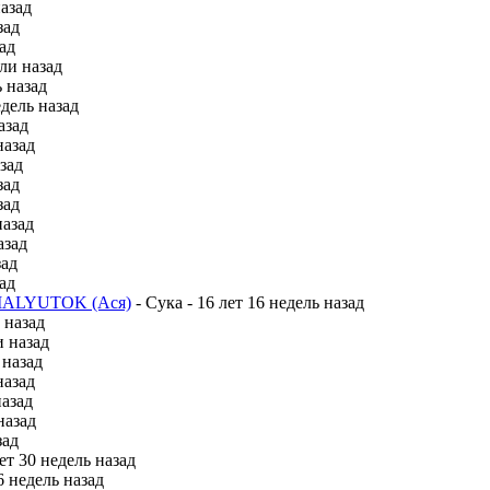
назад
зад
зад
ели назад
ь назад
едель назад
азад
назад
азад
зад
зад
назад
азад
зад
зад
ALYUTOK (Ася)
-
Сука
-
16 лет 16 недель назад
 назад
и назад
 назад
назад
назад
назад
зад
ет 30 недель назад
6 недель назад