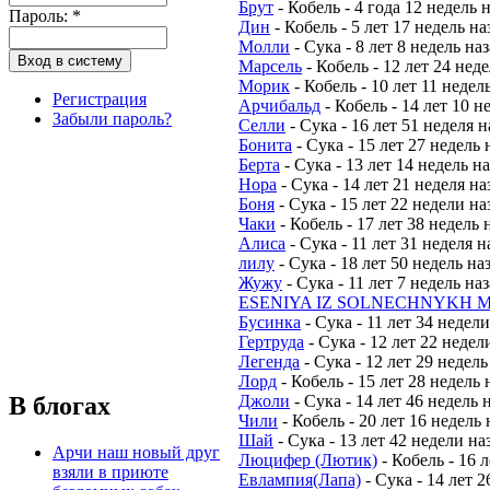
Брут
-
Кобель
-
4 года 12 недель 
Пароль:
*
Дин
-
Кобель
-
5 лет 17 недель на
Молли
-
Сука
-
8 лет 8 недель на
Марсель
-
Кобель
-
12 лет 24 нед
Морик
-
Кобель
-
10 лет 11 недел
Регистрация
Арчибальд
-
Кобель
-
14 лет 10 н
Забыли пароль?
Селли
-
Сука
-
16 лет 51 неделя н
Бонита
-
Сука
-
15 лет 27 недель 
Берта
-
Сука
-
13 лет 14 недель н
Нора
-
Сука
-
14 лет 21 неделя на
Боня
-
Сука
-
15 лет 22 недели на
Чаки
-
Кобель
-
17 лет 38 недель 
Алиса
-
Сука
-
11 лет 31 неделя н
лилу
-
Сука
-
18 лет 50 недель на
Жужу
-
Сука
-
11 лет 7 недель на
ESENIYA IZ SOLNECHNYKH M
Бусинка
-
Сука
-
11 лет 34 недели
Гертруда
-
Сука
-
12 лет 22 недел
Легенда
-
Сука
-
12 лет 29 недель
Лорд
-
Кобель
-
15 лет 28 недель 
В блогах
Джоли
-
Сука
-
14 лет 46 недель 
Чили
-
Кобель
-
20 лет 16 недель 
Шай
-
Сука
-
13 лет 42 недели на
Арчи наш новый друг
Люцифер (Лютик)
-
Кобель
-
16 л
взяли в приюте
Евлампия(Лапа)
-
Сука
-
14 лет 2