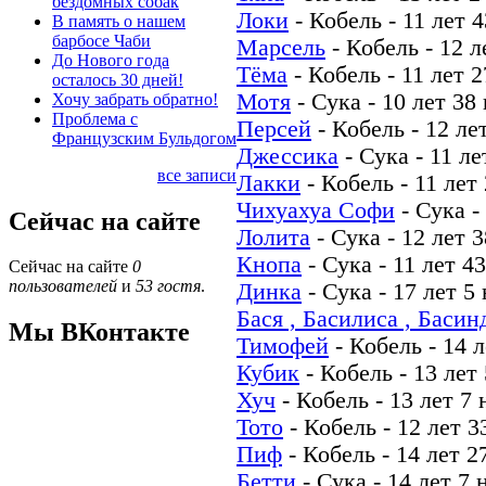
бездомных собак
Локи
-
Кобель
-
11 лет 
В память о нашем
барбосе Чаби
Марсель
-
Кобель
-
12 л
До Нового года
Тёма
-
Кобель
-
11 лет 2
осталось 30 дней!
Мотя
-
Сука
-
10 лет 38
Хочу забрать обратно!
Проблема с
Персей
-
Кобель
-
12 ле
Французским Бульдогом
Джессика
-
Сука
-
11 ле
все записи
Лакки
-
Кобель
-
11 лет
Чихуахуа Софи
-
Сука
-
Сейчас на сайте
Лолита
-
Сука
-
12 лет 
Кнопа
-
Сука
-
11 лет 4
Сейчас на сайте
0
пользователей
и
53 гостя
.
Динка
-
Сука
-
17 лет 5
Бася , Басилиса , Басин
Мы ВКонтакте
Тимофей
-
Кобель
-
14 л
Кубик
-
Кобель
-
13 лет
Хуч
-
Кобель
-
13 лет 7 
Тото
-
Кобель
-
12 лет 3
Пиф
-
Кобель
-
14 лет 2
Бетти
-
Сука
-
14 лет 7 