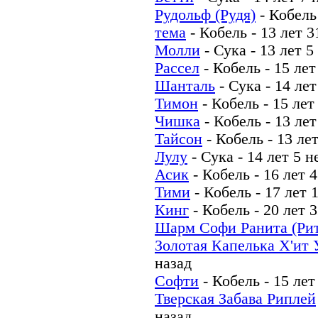
Рудольф (Рудя)
-
Кобель
тема
-
Кобель
-
13 лет 3
Молли
-
Сука
-
13 лет 5
Рассел
-
Кобель
-
15 лет
Шанталь
-
Сука
-
14 лет
Тимон
-
Кобель
-
15 лет
Чишка
-
Кобель
-
13 лет
Тайсон
-
Кобель
-
13 ле
Лулу
-
Сука
-
14 лет 5 н
Асик
-
Кобель
-
16 лет 
Тими
-
Кобель
-
17 лет 
Кинг
-
Кобель
-
20 лет 
Шарм Софи Ранита (Рит
Золотая Капелька Х'ит 
назад
Софти
-
Кобель
-
15 лет
Тверская Забава Риплей
назад