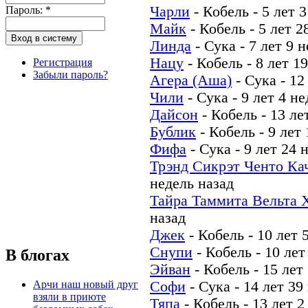
Чарли
-
Кобель
-
5 лет 
Пароль:
*
Майк
-
Кобель
-
5 лет 2
Линда
-
Сука
-
7 лет 9 
Нацу
-
Кобель
-
8 лет 1
Регистрация
Забыли пароль?
Агера (Аша)
-
Сука
-
12
Чили
-
Сука
-
9 лет 4 н
Дайсон
-
Кобель
-
13 ле
Бублик
-
Кобель
-
9 лет
Фифа
-
Сука
-
9 лет 24 
Трэнд Сикрэт Ченто Ка
недель назад
Тайра Таммита Вельта 
назад
Джек
-
Кобель
-
10 лет 
Снупи
-
Кобель
-
10 лет
В блогах
Эйван
-
Кобель
-
15 лет
Арчи наш новый друг
Софи
-
Сука
-
14 лет 39
взяли в приюте
Тяпа
-
Кобель
-
13 лет 2