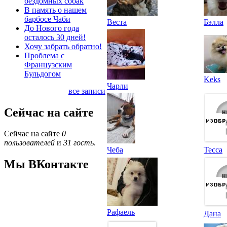
бездомных собак
В память о нашем
барбосе Чаби
Веста
Бэлла
До Нового года
осталось 30 дней!
Хочу забрать обратно!
Проблема с
Французским
Бульдогом
Keks
Чарли
все записи
Сейчас на сайте
Сейчас на сайте
0
пользователей
и
31 гость
.
Чеба
Тесса
Мы ВКонтакте
Рафаель
Дана