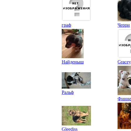
граф
Черри
Найденыш
Gracey
Ральф
Финне
Gleediss