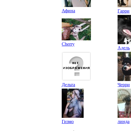
Афина
Гарри
Cherry
Адель
Дельта
Черри
Гизмо
линда