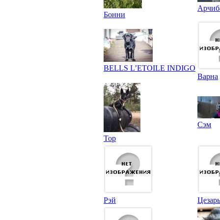
Арчиб
Бонни
BELLS L’ETOILE INDIGO
Варна
Сэм
Тор
Рэй
Цезар