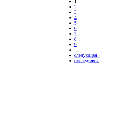
1
2
3
4
5
6
7
8
9
…
следующая ›
последняя »