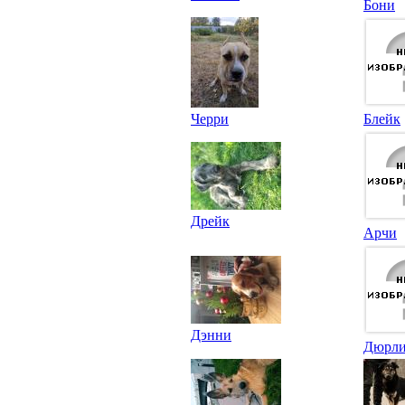
Бони
Черри
Блейк
Дрейк
Арчи
Дэнни
Дюрл