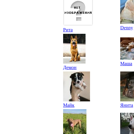
Denny
Рита
Маша
Демон
Майк
Янита