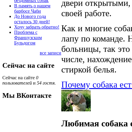
бездомных собак
двери открытыми, 
В память о нашем
своей работе.
барбосе Чаби
До Нового года
осталось 30 дней!
Как и многие соба
Хочу забрать обратно!
Проблема с
лапу по команде. 
Французским
Бульдогом
больницы, так это
все записи
числе, нахождени
Сейчас на сайте
стиркой белья.
Сейчас на сайте
0
Почему собака ест
пользователей
и
54 гостя
.
Мы ВКонтакте
Любимая собака е