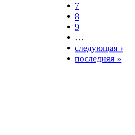
7
8
9
…
следующая ›
последняя »