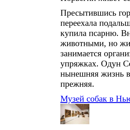
Пресытившись гор
переехала подальш
купила псарню. Вн
животными, но жиз
занимается органи
упряжках. Одун Со
нынешняя жизнь во
прежняя.
Музей собак в Нь