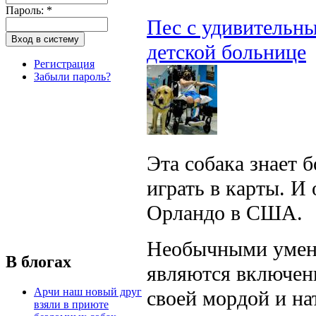
Пароль:
*
Пес с удивительны
детской больнице
Регистрация
Забыли пароль?
Эта собака знает 
играть в карты. И
Орландо в США.
Необычными умени
В блогах
являются включен
Арчи наш новый друг
своей мордой и на
взяли в приюте