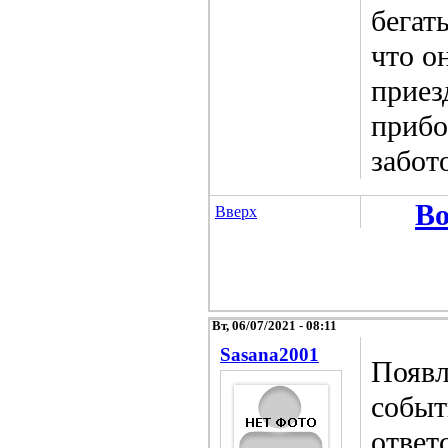
бегат
что о
приез
прибо
забот
Во
Вверх
Вт, 06/07/2021 - 08:11
Sasana2001
Появл
событ
ответ