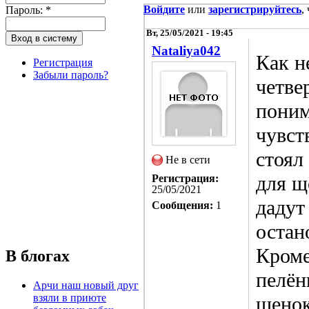
Войдите
или
зарегистрируйтесь
,
Пароль:
*
Вт, 25/05/2021 - 19:45
Nataliya042
Как н
Регистрация
Забыли пароль?
четве
поним
чувст
стоял
Не в сети
для щ
Регистрация:
25/05/2021
дадут
Сообщения:
1
остан
Кроме
В блогах
пелён
Арчи наш новый друг
взяли в приюте
щенок