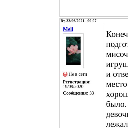
Вт, 22/06/2021 - 00:07
Meli
Конеч
подго
мисоч
игруш
и отв
Не в сети
место
Регистрация:
19/09/2020
хорош
Сообщения:
33
было.
девоч
лежал