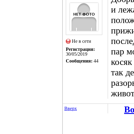
и леж
полож
прижи
после
Не в сети
пар м
Регистрация:
30/05/2019
косяк
Сообщения:
44
так д
разор
живот
Во
Вверх