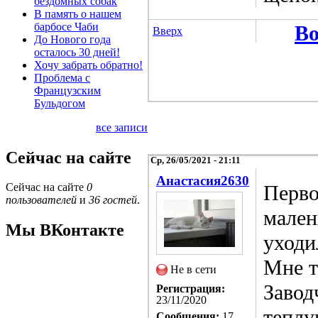
бездомных собак
В память о нашем
барбосе Чаби
Во
Вверх
До Нового года
осталось 30 дней!
Хочу забрать обратно!
Проблема с
Французским
Бульдогом
все записи
Сейчас на сайте
Ср, 26/05/2021 - 21:11
Анастасия2630
Перво
Сейчас на сайте
0
пользователей
и
36 гостей
.
мален
Мы ВКонтакте
уходи
Мне т
Не в сети
Завод
Регистрация:
23/11/2020
теплу
Сообщения:
17