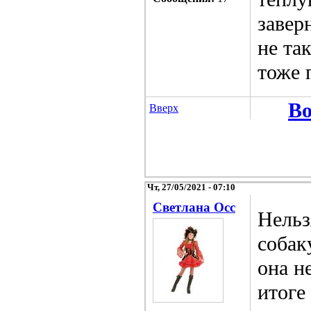
завер
не та
тоже 
Во
Вверх
Чт, 27/05/2021 - 07:10
Светлана Осс
Нельз
собак
она н
итоге