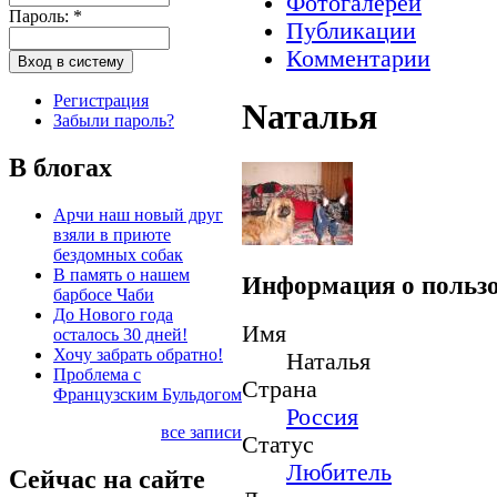
Фотогалереи
Пароль:
*
Публикации
Комментарии
Регистрация
Nаталья
Забыли пароль?
В блогах
Арчи наш новый друг
взяли в приюте
бездомных собак
В память о нашем
Информация о пользо
барбосе Чаби
До Нового года
Имя
осталось 30 дней!
Хочу забрать обратно!
Наталья
Проблема с
Страна
Французским Бульдогом
Россия
все записи
Статус
Любитель
Сейчас на сайте