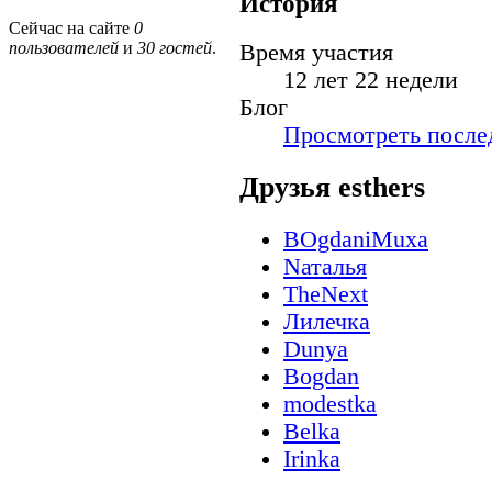
История
Сейчас на сайте
0
пользователей
и
30 гостей
.
Время участия
12 лет 22 недели
Блог
Просмотреть послед
Друзья esthers
BOgdaniMuxa
Nаталья
TheNext
Лилечка
Dunya
Bogdan
modestka
Belka
Irinka