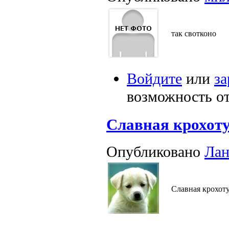
так свотконо
Войдите
или
за
возможность о
Славная крохоту
Опубликовано
Лан
Славная крохоту