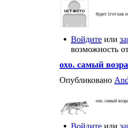
будит 1гот как о
Войдите
или
за
возможность о
охо. самый возра
Опубликовано
An
охо. самый возр
Войдите
или
за