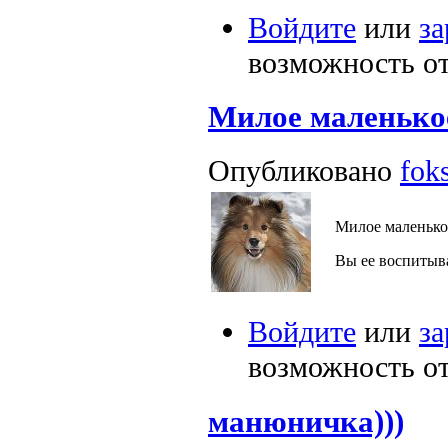
Войдите
или
за
возможность о
Милое маленькое
Опубликовано
foks
Милое маленько
Вы ее воспитыва
Войдите
или
за
возможность о
манюничка)))