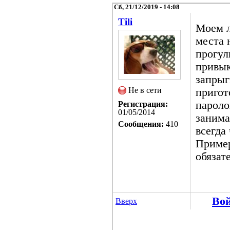
Сб, 21/12/2019 - 14:08
Tili
Моем л
места 
прогул
привык
запрыг
Не в сети
пригот
пароло
Регистрация:
01/05/2014
занима
Сообщения:
410
всегда
Пример
обязат
Во
Вверх