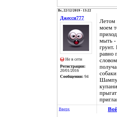
Вс, 22/12/2019 - 13:22
Джесси777
Летом 
моем т
приход
мыть -
грунт. 
равно 
Не в сети
словом
получа
Регистрация:
20/01/2016
собаки
Сообщения:
94
Шампун
купани
прыгат
пригла
Во
Вверх