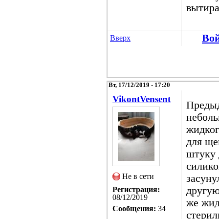
вытира
Во
Вверх
Вт, 17/12/2019 - 17:20
VikontVensent
Предыд
неболь
жидког
для ще
штуку 
силико
Не в сети
засуну
другую
Регистрация:
08/12/2019
же жид
Сообщения:
34
стерил