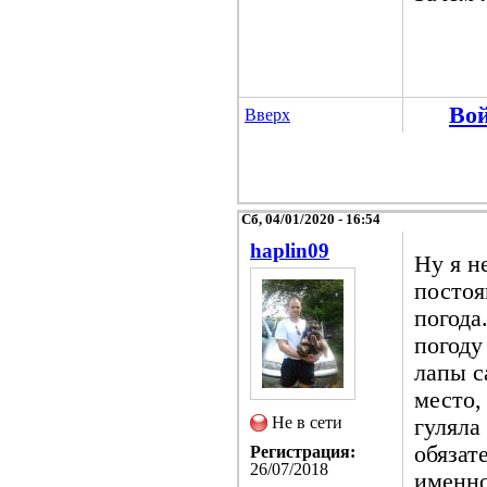
Во
Вверх
Сб, 04/01/2020 - 16:54
haplin09
Ну я н
постоя
погода
погоду
лапы с
место,
Не в сети
гуляла
обязат
Регистрация:
26/07/2018
именно