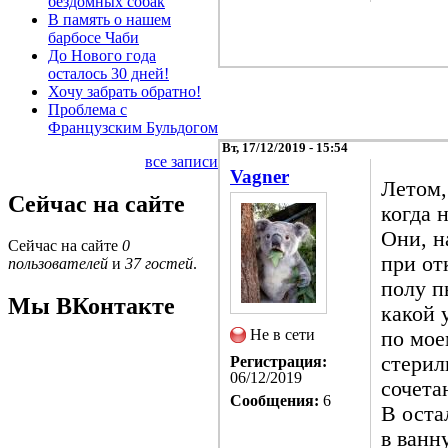
бездомных собак
В память о нашем
барбосе Чаби
До Нового года
осталось 30 дней!
Хочу забрать обратно!
Проблема с
Французским Бульдогом
Вт, 17/12/2019 - 15:54
все записи
Vagner
Летом,
Сейчас на сайте
когда 
Они, н
Сейчас на сайте
0
при от
пользователей
и
37 гостей
.
полу п
Мы ВКонтакте
какой 
Не в сети
по мое
стерил
Регистрация:
06/12/2019
сочета
Сообщения:
6
В оста
в ванн