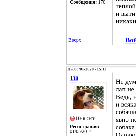
Сообщения:
170
теплой
и выти
никаки
Во
Вверх
Пн, 06/01/2020 - 15:11
Tili
Не дум
лап не
Ведь, 
и всяк
собачк
Не в сети
явно н
собака
Регистрация:
01/05/2014
Однако