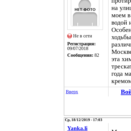
протир
на ули
моем в
водой 
Особен
Не в сети
ходьбы
различ
Регистрация:
09/07/2018
Москве
Сообщения:
82
эта хи
треска
года м
кремом
Во
Вверх
Ср, 18/12/2019 - 17:03
Yanka.li