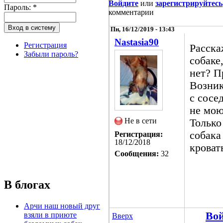
Войдите
или
зарегистрируйтесь
Пароль:
*
комментарии
Пн, 16/12/2019 - 13:43
Nastasia90
Регистрация
Расска
Забыли пароль?
собаке
нет? П
Возник
с сосе
не мою
Не в сети
Только
собака
Регистрация:
18/12/2018
кроват
Сообщения:
32
В блогах
Арчи наш новый друг
Во
взяли в приюте
Вверх