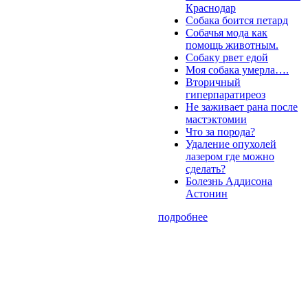
Краснодар
Собака боится петард
Собачья мода как
помощь животным.
Собаку рвет едой
Моя собака умерла….
Вторичный
гиперпаратиреоз
Не заживает рана после
мастэктомии
Что за порода?
Удаление опухолей
лазером где можно
сделать?
Болезнь Аддисона
Астонин
подробнее