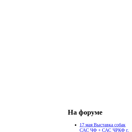
На форуме
17 мая Выставка собак
САС ЧФ + САС ЧРКФ г.