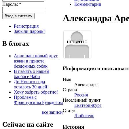
Пароль:
*
Комментарии
Александра Ар
Регистрация
Забыли пароль?
В блогах
Арчи наш новый друг
взяли в приюте
бездомных собак
Информация о пользоват
В память о нашем
барбосе Чаби
Имя
До Нового года
Александра
осталось 30 дней!
Страна
Хочу забрать обратно!
Россия
Проблема с
Населённый пункт
Французским Бульдогом
Екатеринбург
Статус
все записи
Любитель
Сейчас на сайте
История