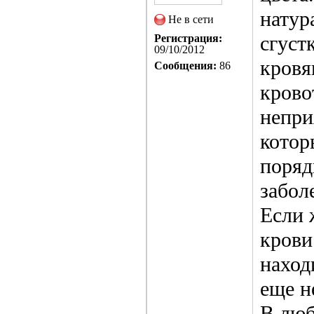
натур
Не в сети
сгуст
Регистрация:
09/10/2012
кровя
Сообщения:
86
крово
непри
котор
поряд
забол
Если 
крови
наход
еще н
В люб