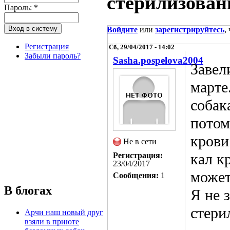
стерилизован
Пароль:
*
Войдите
или
зарегистрируйтесь
,
Регистрация
Сб, 29/04/2017 - 14:02
Забыли пароль?
Sasha.pospelova2004
Завел
марте
собак
потом
крови
Не в сети
кал к
Регистрация:
23/04/2017
может
Сообщения:
1
В блогах
Я не 
стери
Арчи наш новый друг
взяли в приюте