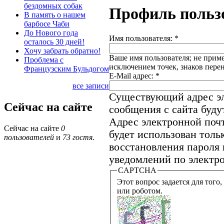
бездомных собак
Профиль польз
В память о нашем
барбосе Чаби
До Нового года
Имя пользователя:
*
осталось 30 дней!
Хочу забрать обратно!
Ваше имя пользователя; не приме
Проблема с
исключением точек, знаков пере
Французским Бульдогом
E-Mail адрес:
*
все записи
Существующий адрес эл
Сейчас на сайте
сообщения с сайта будут
Адрес электронной почт
Сейчас на сайте
0
будет использован толь
пользователей
и
73 гостя
.
восстановления пароля 
уведомлений по электро
CAPTCHA
Этот вопрос задается для того, что
или роботом.