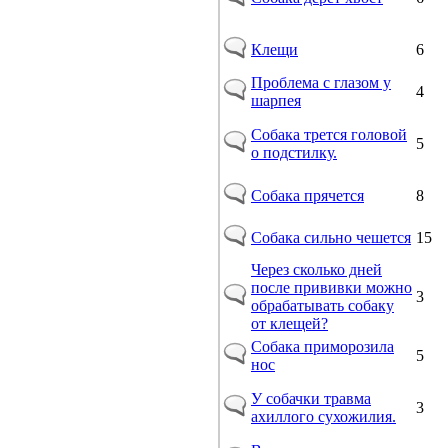
Клещи
6
Проблема с глазом у
4
шарпея
Собака трется головой
5
о подстилку.
Собака прячется
8
Собака сильно чешется
15
Через сколько дней
после прививки можно
3
обрабатывать собаку
от клещей?
Собака приморозила
5
нос
У собачки травма
3
ахиллого сухожилия.