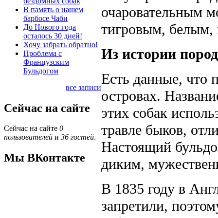
бездомных собак
очаровательным м
В память о нашем
барбосе Чаби
тигровым, белым,
До Нового года
осталось 30 дней!
Хочу забрать обратно!
Из истории поро
Проблема с
Французским
Бульдогом
Есть данные, что 
все записи
островах. Названи
Сейчас на сайте
этих собак исполь
травле быков, отл
Сейчас на сайте
0
пользователей
и
36 гостей
.
Настоящий бульдо
Мы ВКонтакте
диким, мужественн
В 1835 году в Анг
запретили, поэтом