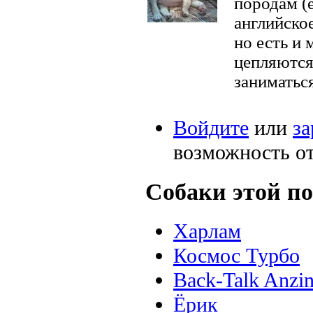
породам (е
английско
но есть и 
цепляются,
заниматьс
Войдите
или
за
возможность о
Собаки этой по
Харлам
Космос Турбо
Back-Talk Anzin
Ёрик