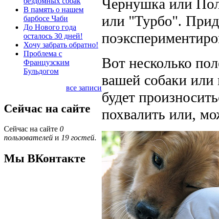
Чернушка или Полн
бездомных собак
В память о нашем
или "Турбо". При
барбосе Чаби
До Нового года
поэкспериментиро
осталось 30 дней!
Хочу забрать обратно!
Проблема с
Вот несколько пол
Французским
Бульдогом
вашей собаки или 
все записи
будет произноситьс
Сейчас на сайте
похвалить или, мо
Сейчас на сайте
0
пользователей
и
19 гостей
.
Мы ВКонтакте