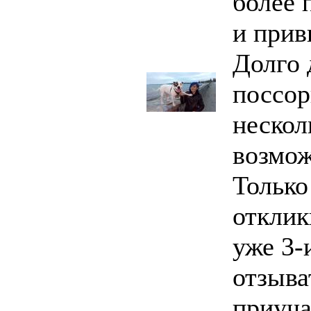
более 
и прив
Долго 
поссор
нескол
возмож
Только
отклик
уже 3-
отзыва
приуча