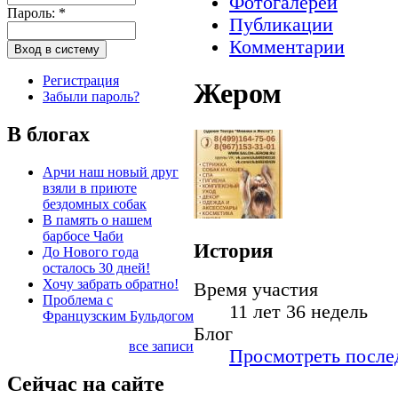
Фотогалереи
Пароль:
*
Публикации
Комментарии
Регистрация
Жером
Забыли пароль?
В блогах
Арчи наш новый друг
взяли в приюте
бездомных собак
В память о нашем
барбосе Чаби
История
До Нового года
осталось 30 дней!
Хочу забрать обратно!
Время участия
Проблема с
11 лет 36 недель
Французским Бульдогом
Блог
все записи
Просмотреть послед
Сейчас на сайте