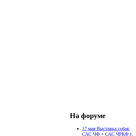
На форуме
17 мая Выставка собак
САС ЧФ + САС ЧРКФ г.