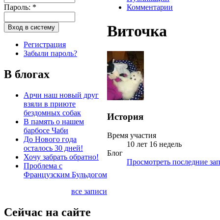
Пароль:
*
Комментарии
Виточка
Регистрация
Забыли пароль?
В блогах
Арчи наш новый друг
взяли в приюте
бездомных собак
История
В память о нашем
барбосе Чаби
Время участия
До Нового года
10 лет 16 недель
осталось 30 дней!
Блог
Хочу забрать обратно!
Просмотреть последние зап
Проблема с
Французским Бульдогом
все записи
Сейчас на сайте