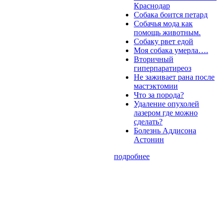
Краснодар
Собака боится петард
Собачья мода как
помощь животным.
Собаку рвет едой
Моя собака умерла….
Вторичный
гиперпаратиреоз
Не заживает рана после
мастэктомии
Что за порода?
Удаление опухолей
лазером где можно
сделать?
Болезнь Аддисона
Астонин
подробнее