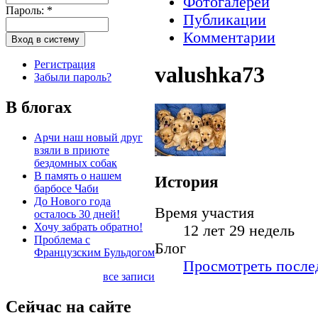
Фотогалереи
Пароль:
*
Публикации
Комментарии
Регистрация
valushka73
Забыли пароль?
В блогах
Арчи наш новый друг
взяли в приюте
бездомных собак
В память о нашем
История
барбосе Чаби
До Нового года
Время участия
осталось 30 дней!
Хочу забрать обратно!
12 лет 29 недель
Проблема с
Блог
Французским Бульдогом
Просмотреть послед
все записи
Сейчас на сайте