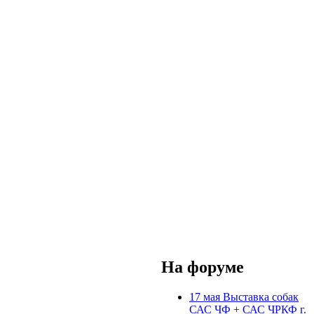
На форуме
17 мая Выставка собак
САС ЧФ + САС ЧРКФ г.