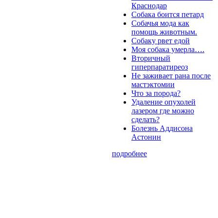
Краснодар
Собака боится петард
Собачья мода как
помощь животным.
Собаку рвет едой
Моя собака умерла….
Вторичный
гиперпаратиреоз
Не заживает рана после
мастэктомии
Что за порода?
Удаление опухолей
лазером где можно
сделать?
Болезнь Аддисона
Астонин
подробнее