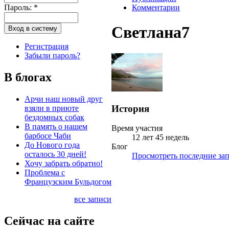
Пароль:
*
Комментарии
Светлана7
Регистрация
Забыли пароль?
В блогах
Арчи наш новый друг
История
взяли в приюте
бездомных собак
В память о нашем
Время участия
барбосе Чаби
12 лет 45 недель
До Нового года
Блог
осталось 30 дней!
Просмотреть последние зап
Хочу забрать обратно!
Проблема с
Французским Бульдогом
все записи
Сейчас на сайте