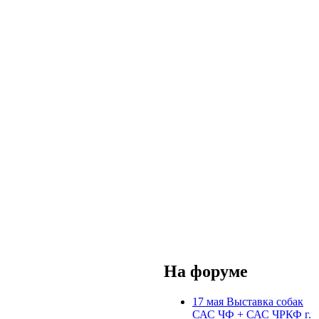
На форуме
17 мая Выставка собак
САС ЧФ + САС ЧРКФ г.