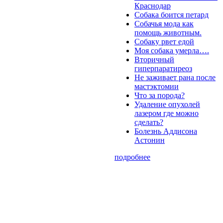
Краснодар
Собака боится петард
Собачья мода как
помощь животным.
Собаку рвет едой
Моя собака умерла….
Вторичный
гиперпаратиреоз
Не заживает рана после
мастэктомии
Что за порода?
Удаление опухолей
лазером где можно
сделать?
Болезнь Аддисона
Астонин
подробнее