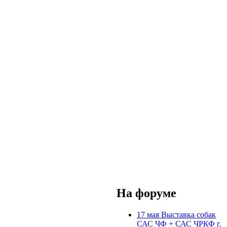
На форуме
17 мая Выставка собак
САС ЧФ + САС ЧРКФ г.