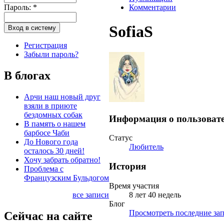
Пароль:
*
Комментарии
SofiaS
Регистрация
Забыли пароль?
В блогах
Арчи наш новый друг
взяли в приюте
бездомных собак
Информация о пользоват
В память о нашем
барбосе Чаби
Статус
До Нового года
Любитель
осталось 30 дней!
Хочу забрать обратно!
История
Проблема с
Французским Бульдогом
Время участия
все записи
8 лет 40 недель
Блог
Просмотреть последние зап
Сейчас на сайте