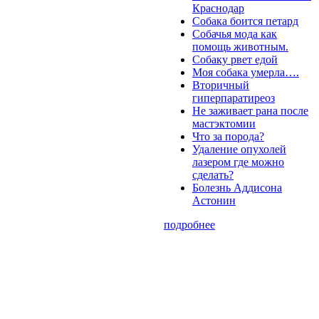
Краснодар
Собака боится петард
Собачья мода как
помощь животным.
Собаку рвет едой
Моя собака умерла….
Вторичный
гиперпаратиреоз
Не заживает рана после
мастэктомии
Что за порода?
Удаление опухолей
лазером где можно
сделать?
Болезнь Аддисона
Астонин
подробнее