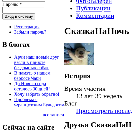
Фотогалереи
Пароль:
*
Публикации
Комментарии
Регистрация
СказкаНаНочь
Забыли пароль?
В блогах
Арчи наш новый друг
взяли в приюте
бездомных собак
В память о нашем
История
барбосе Чаби
До Нового года
Время участия
осталось 30 дней!
Хочу забрать обратно!
13 лет 39 недель
Проблема с
Блог
Французским Бульдогом
Просмотреть послед
все записи
Друзья СказкаНаН
Сейчас на сайте