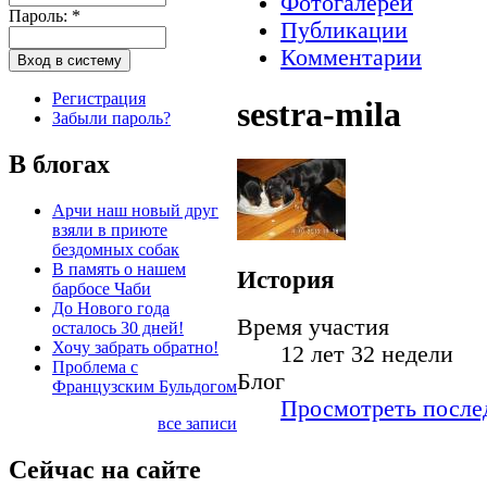
Фотогалереи
Пароль:
*
Публикации
Комментарии
Регистрация
sestra-mila
Забыли пароль?
В блогах
Арчи наш новый друг
взяли в приюте
бездомных собак
В память о нашем
История
барбосе Чаби
До Нового года
Время участия
осталось 30 дней!
Хочу забрать обратно!
12 лет 32 недели
Проблема с
Блог
Французским Бульдогом
Просмотреть послед
все записи
Сейчас на сайте