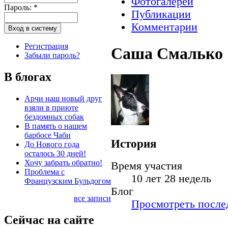
Фотогалереи
Пароль:
*
Публикации
Комментарии
Регистрация
Саша Смалько
Забыли пароль?
В блогах
Арчи наш новый друг
взяли в приюте
бездомных собак
В память о нашем
барбосе Чаби
История
До Нового года
осталось 30 дней!
Хочу забрать обратно!
Время участия
Проблема с
10 лет 28 недель
Французским Бульдогом
Блог
все записи
Просмотреть послед
Сейчас на сайте