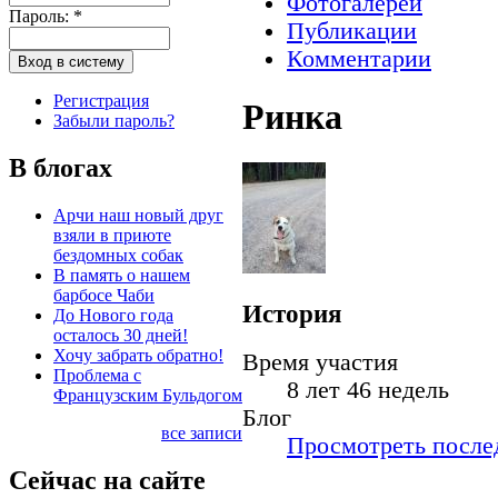
Фотогалереи
Пароль:
*
Публикации
Комментарии
Регистрация
Ринка
Забыли пароль?
В блогах
Арчи наш новый друг
взяли в приюте
бездомных собак
В память о нашем
барбосе Чаби
История
До Нового года
осталось 30 дней!
Хочу забрать обратно!
Время участия
Проблема с
8 лет 46 недель
Французским Бульдогом
Блог
все записи
Просмотреть послед
Сейчас на сайте