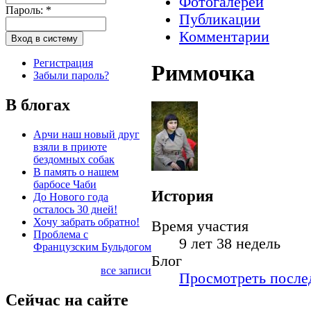
Фотогалереи
Пароль:
*
Публикации
Комментарии
Регистрация
Риммочка
Забыли пароль?
В блогах
Арчи наш новый друг
взяли в приюте
бездомных собак
В память о нашем
барбосе Чаби
История
До Нового года
осталось 30 дней!
Хочу забрать обратно!
Время участия
Проблема с
9 лет 38 недель
Французским Бульдогом
Блог
все записи
Просмотреть послед
Сейчас на сайте