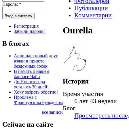
Фотогалереи
Пароль:
*
Публикации
Комментарии
Регистрация
Ourella
Забыли пароль?
В блогах
Арчи наш новый друг
взяли в приюте
бездомных собак
В память о нашем
барбосе Чаби
История
До Нового года
осталось 30 дней!
Хочу забрать обратно!
Время участия
Проблема с
6 лет 43 недели
Французским Бульдогом
Блог
все записи
Просмотреть послед
Сейчас на сайте