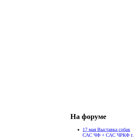
На форуме
17 мая Выставка собак
САС ЧФ + САС ЧРКФ г.