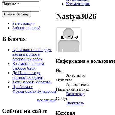
Пароль:
*
Комментарии
Nastya3026
Регистрация
Забыли пароль?
В блогах
Арчи наш новый друг
взяли в приюте
бездомных собак
Информация о пользоват
В память о нашем
барбосе Чаби
Имя
До Нового года
Анастасия
осталось 30 дней!
Отчество
Хочу забрать обратно!
Анатольевна
Проблема с
Населённый пункт
Французским Бульдогом
Волгоград
Статус
все записи
Любитель
Сейчас на сайте
История