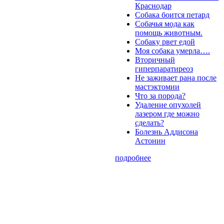
Краснодар
Собака боится петард
Собачья мода как
помощь животным.
Собаку рвет едой
Моя собака умерла….
Вторичный
гиперпаратиреоз
Не заживает рана после
мастэктомии
Что за порода?
Удаление опухолей
лазером где можно
сделать?
Болезнь Аддисона
Астонин
подробнее