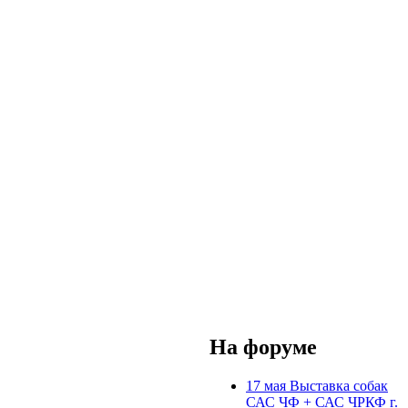
На форуме
17 мая Выставка собак
САС ЧФ + САС ЧРКФ г.