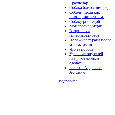
Краснодар
Собака боится петард
Собачья мода как
помощь животным.
Собаку рвет едой
Моя собака умерла….
Вторичный
гиперпаратиреоз
Не заживает рана после
мастэктомии
Что за порода?
Удаление опухолей
лазером где можно
сделать?
Болезнь Аддисона
Астонин
подробнее