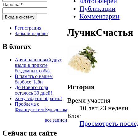
Фотогалереи
Пароль:
*
Публикации
Комментарии
Регистрация
ЛучикСчастья
Забыли пароль?
В блогах
Арчи наш новый друг
взяли в приюте
бездомных собак
В память о нашем
барбосе Чаби
История
До Нового года
осталось 30 дней!
Хочу забрать обратно!
Время участия
Проблема с
10 лет 23 недели
Французским Бульдогом
Блог
все записи
Просмотреть послед
Сейчас на сайте