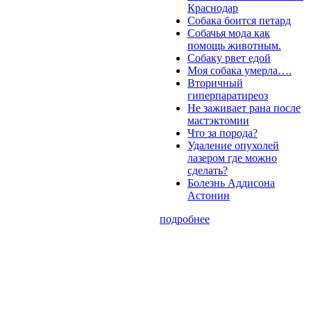
Краснодар
Собака боится петард
Собачья мода как
помощь животным.
Собаку рвет едой
Моя собака умерла….
Вторичный
гиперпаратиреоз
Не заживает рана после
мастэктомии
Что за порода?
Удаление опухолей
лазером где можно
сделать?
Болезнь Аддисона
Астонин
подробнее