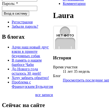
Пароль:
*
Комментарии
Laura
Регистрация
Забыли пароль?
В блогах
Арчи наш новый друг
взяли в приюте
бездомных собак
История
В память о нашем
барбосе Чаби
Время участия
До Нового года
11 лет 35 недель
осталось 30 дней!
Блог
Хочу забрать обратно!
Просмотреть последние зап
Проблема с
Французским Бульдогом
все записи
Сейчас на сайте