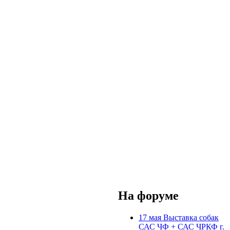
На форуме
17 мая Выставка собак
САС ЧФ + САС ЧРКФ г.