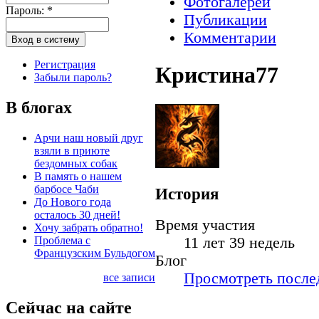
Фотогалереи
Пароль:
*
Публикации
Комментарии
Регистрация
Кристина77
Забыли пароль?
В блогах
Арчи наш новый друг
взяли в приюте
бездомных собак
В память о нашем
барбосе Чаби
История
До Нового года
осталось 30 дней!
Время участия
Хочу забрать обратно!
Проблема с
11 лет 39 недель
Французским Бульдогом
Блог
Просмотреть послед
все записи
Сейчас на сайте