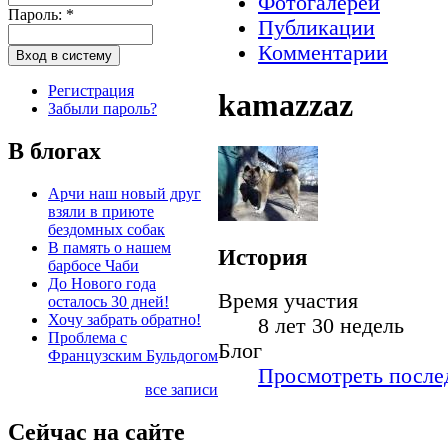
Фотогалереи
Пароль:
*
Публикации
Комментарии
Регистрация
kamazzaz
Забыли пароль?
В блогах
Арчи наш новый друг
взяли в приюте
бездомных собак
В память о нашем
История
барбосе Чаби
До Нового года
Время участия
осталось 30 дней!
Хочу забрать обратно!
8 лет 30 недель
Проблема с
Блог
Французским Бульдогом
Просмотреть послед
все записи
Сейчас на сайте