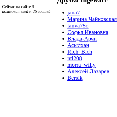
Друзья Ingewarr
Сейчас на сайте
0
пользователей
и
26 гостей
.
jana7
Марина Чайковская
tanya75o
Софья Ивановна
Влада-Арчи
Асылхан
Rich_Bich
ntl208
morra_willy
Алексей Лазарев
Bersik