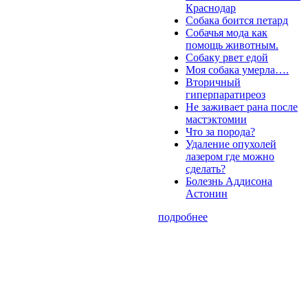
Краснодар
Собака боится петард
Собачья мода как
помощь животным.
Собаку рвет едой
Моя собака умерла….
Вторичный
гиперпаратиреоз
Не заживает рана после
мастэктомии
Что за порода?
Удаление опухолей
лазером где можно
сделать?
Болезнь Аддисона
Астонин
подробнее