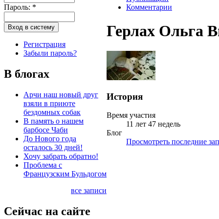
Пароль:
*
Комментарии
Герлах Ольга 
Регистрация
Забыли пароль?
В блогах
Арчи наш новый друг
История
взяли в приюте
бездомных собак
Время участия
В память о нашем
11 лет 47 недель
барбосе Чаби
Блог
До Нового года
Просмотреть последние зап
осталось 30 дней!
Хочу забрать обратно!
Проблема с
Французским Бульдогом
все записи
Сейчас на сайте