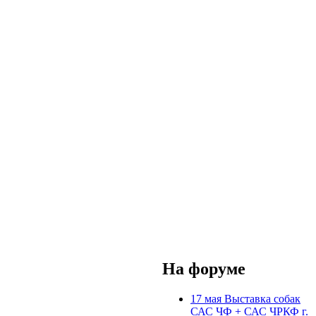
На форуме
17 мая Выставка собак
САС ЧФ + САС ЧРКФ г.