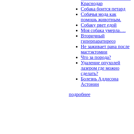
Краснодар
Собака боится петард
Собачья мода как
помощь животным.
Собаку рвет едой
Моя собака умерла….
Вторичный
гиперпаратиреоз
Не заживает рана после
мастэктомии
Что за порода?
Удаление опухолей
лазером где можно
сделать?
Болезнь Аддисона
Астонин
подробнее