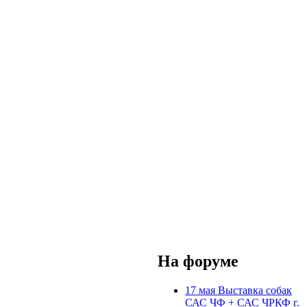
На форуме
17 мая Выставка собак
САС ЧФ + САС ЧРКФ г.