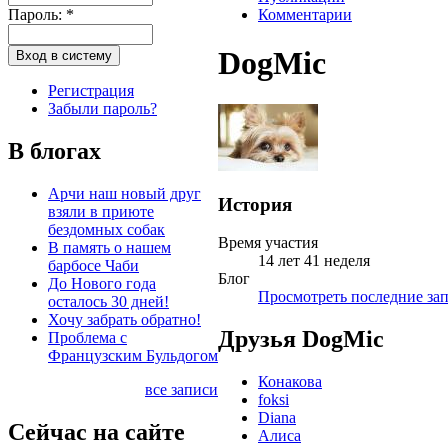
Пароль:
*
Комментарии
DogMic
Регистрация
Забыли пароль?
В блогах
Арчи наш новый друг
История
взяли в приюте
бездомных собак
Время участия
В память о нашем
14 лет 41 неделя
барбосе Чаби
Блог
До Нового года
Просмотреть последние зап
осталось 30 дней!
Хочу забрать обратно!
Друзья DogMic
Проблема с
Французским Бульдогом
Конакова
все записи
foksi
Diana
Сейчас на сайте
Алиса