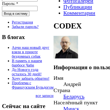
Фотогалереи
Пароль:
*
Публикации
Комментарии
Регистрация
CODEX
Забыли пароль?
В блогах
Арчи наш новый друг
взяли в приюте
бездомных собак
В память о нашем
барбосе Чаби
Информация о пользо
До Нового года
осталось 30 дней!
Имя
Хочу забрать обратно!
Проблема с
Андрей
Французским Бульдогом
Страна
все записи
Беларусь
Населённый пункт
Сейчас на сайте
Минск