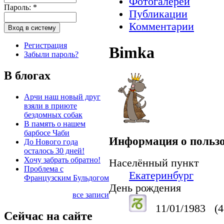
Фотогалереи
Пароль:
*
Публикации
Комментарии
Регистрация
Bimka
Забыли пароль?
В блогах
Арчи наш новый друг
взяли в приюте
бездомных собак
В память о нашем
барбосе Чаби
Информация о пользо
До Нового года
осталось 30 дней!
Хочу забрать обратно!
Населённый пункт
Проблема с
Екатеринбург
Французским Бульдогом
День рождения
все записи
11/01/1983
(4
Сейчас на сайте