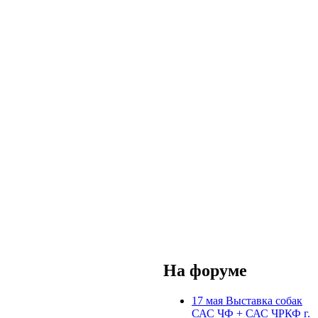
На форуме
17 мая Выставка собак
САС ЧФ + САС ЧРКФ г.