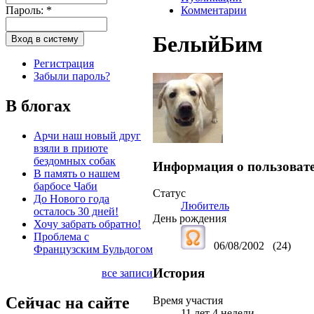
Пароль:
*
Комментарии
БелыйБим
Регистрация
Забыли пароль?
В блогах
Арчи наш новый друг
взяли в приюте
бездомных собак
Информация о пользоват
В память о нашем
барбосе Чаби
Статус
До Нового года
Любитель
осталось 30 дней!
День рождения
Хочу забрать обратно!
Проблема с
06/08/2002
(24)
Французским Бульдогом
История
все записи
Сейчас на сайте
Время участия
11 лет 4 недели