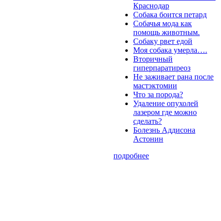
Краснодар
Собака боится петард
Собачья мода как
помощь животным.
Собаку рвет едой
Моя собака умерла….
Вторичный
гиперпаратиреоз
Не заживает рана после
мастэктомии
Что за порода?
Удаление опухолей
лазером где можно
сделать?
Болезнь Аддисона
Астонин
подробнее