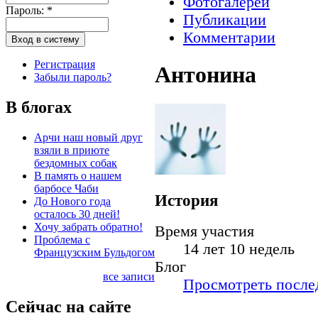
Фотогалереи
Пароль:
*
Публикации
Комментарии
Регистрация
Антонина
Забыли пароль?
В блогах
Арчи наш новый друг
взяли в приюте
бездомных собак
В память о нашем
барбосе Чаби
История
До Нового года
осталось 30 дней!
Хочу забрать обратно!
Время участия
Проблема с
14 лет 10 недель
Французским Бульдогом
Блог
все записи
Просмотреть послед
Сейчас на сайте