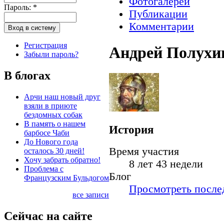
Фотогалереи
Пароль:
*
Публикации
Комментарии
Регистрация
Андрей Полухи
Забыли пароль?
В блогах
Арчи наш новый друг
взяли в приюте
бездомных собак
В память о нашем
История
барбосе Чаби
До Нового года
Время участия
осталось 30 дней!
Хочу забрать обратно!
8 лет 43 недели
Проблема с
Блог
Французским Бульдогом
Просмотреть послед
все записи
Сейчас на сайте