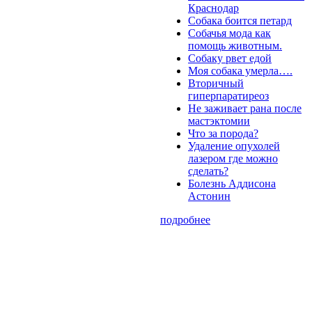
Краснодар
Собака боится петард
Собачья мода как
помощь животным.
Собаку рвет едой
Моя собака умерла….
Вторичный
гиперпаратиреоз
Не заживает рана после
мастэктомии
Что за порода?
Удаление опухолей
лазером где можно
сделать?
Болезнь Аддисона
Астонин
подробнее