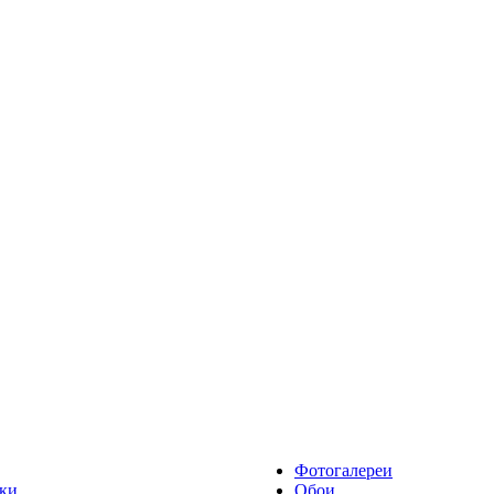
Фотогалереи
ки
Обои