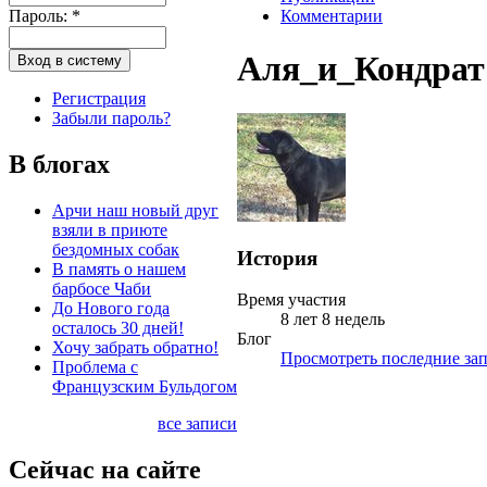
Пароль:
*
Комментарии
Аля_и_Кондрат
Регистрация
Забыли пароль?
В блогах
Арчи наш новый друг
взяли в приюте
бездомных собак
История
В память о нашем
барбосе Чаби
Время участия
До Нового года
8 лет 8 недель
осталось 30 дней!
Блог
Хочу забрать обратно!
Просмотреть последние зап
Проблема с
Французским Бульдогом
все записи
Сейчас на сайте