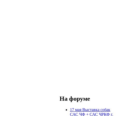
На форуме
17 мая Выставка собак
САС ЧФ + САС ЧРКФ г.