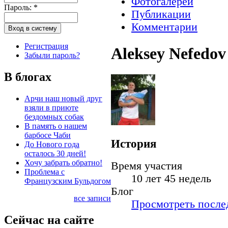
Фотогалереи
Пароль:
*
Публикации
Комментарии
Регистрация
Aleksey Nefedov
Забыли пароль?
В блогах
Арчи наш новый друг
взяли в приюте
бездомных собак
В память о нашем
барбосе Чаби
История
До Нового года
осталось 30 дней!
Хочу забрать обратно!
Время участия
Проблема с
10 лет 45 недель
Французским Бульдогом
Блог
все записи
Просмотреть послед
Сейчас на сайте