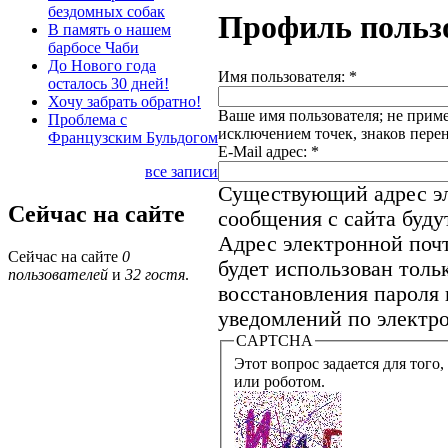
бездомных собак
Профиль польз
В память о нашем
барбосе Чаби
До Нового года
Имя пользователя:
*
осталось 30 дней!
Хочу забрать обратно!
Ваше имя пользователя; не приме
Проблема с
исключением точек, знаков пере
Французским Бульдогом
E-Mail адрес:
*
все записи
Существующий адрес эл
Сейчас на сайте
сообщения с сайта будут
Адрес электронной почт
Сейчас на сайте
0
будет использован толь
пользователей
и
32 гостя
.
восстановления пароля 
уведомлений по электро
CAPTCHA
Этот вопрос задается для того, что
или роботом.