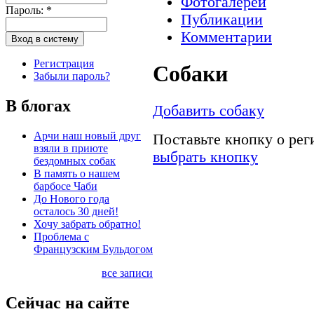
Фотогалереи
Пароль:
*
Публикации
Комментарии
Регистрация
Собаки
Забыли пароль?
В блогах
Добавить собаку
Арчи наш новый друг
Поставьте кнопку о ре
взяли в приюте
выбрать кнопку
бездомных собак
В память о нашем
барбосе Чаби
До Нового года
осталось 30 дней!
Хочу забрать обратно!
Проблема с
Французским Бульдогом
все записи
Сейчас на сайте