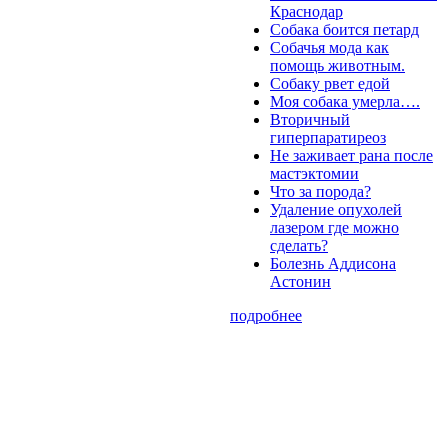
Краснодар
Собака боится петард
Собачья мода как
помощь животным.
Собаку рвет едой
Моя собака умерла….
Вторичный
гиперпаратиреоз
Не заживает рана после
мастэктомии
Что за порода?
Удаление опухолей
лазером где можно
сделать?
Болезнь Аддисона
Астонин
подробнее