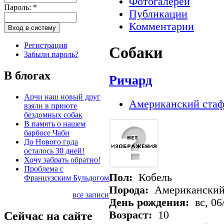
Фотогалереи
Пароль:
*
Публикации
Комментарии
Регистрация
Собаки
Забыли пароль?
В блогах
Ричард
Арчи наш новый друг
Американский стаф
взяли в приюте
бездомных собак
В память о нашем
барбосе Чаби
До Нового года
осталось 30 дней!
Хочу забрать обратно!
Проблема с
Пол:
Кобель
Французским Бульдогом
Порода:
Американский
все записи
День рождения:
вс, 06
Возраст:
10
Сейчас на сайте