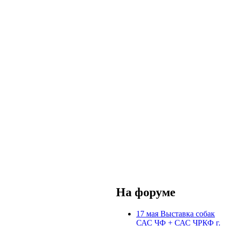
На форуме
17 мая Выставка собак
САС ЧФ + САС ЧРКФ г.