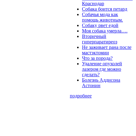
Краснодар
Собака боится петард
Собачья мода как
помощь животным.
Собаку рвет едой
Моя собака умерла….
Вторичный
гиперпаратиреоз
Не заживает рана после
мастэктомии
Что за порода?
Удаление опухолей
лазером где можно
сделать?
Болезнь Аддисона
Астонин
подробнее